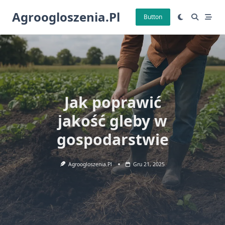
Skip
Agroogloszenia.pl
to
Button
content
Jak poprawić
jakość gleby w
gospodarstwie
Agroogloszenia.pl
Gru 21, 2025