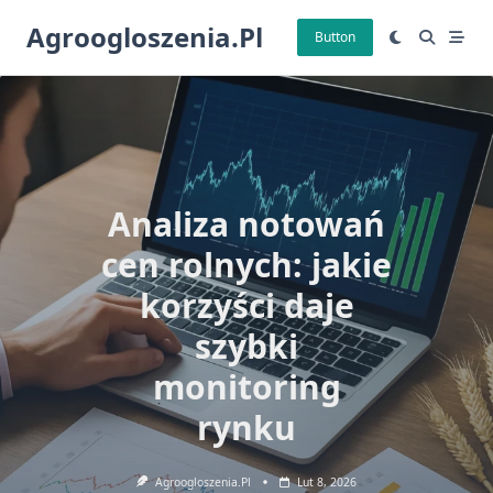
Skip
Agroogloszenia.pl
to
Button
content
Analiza notowań
cen rolnych: jakie
korzyści daje
szybki
monitoring
rynku
Agroogloszenia.pl
Lut 8, 2026