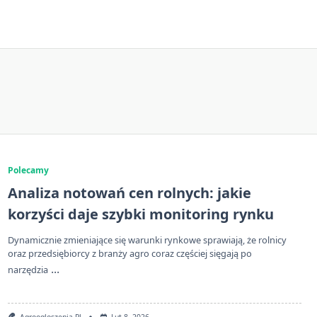
Polecamy
Analiza notowań cen rolnych: jakie
korzyści daje szybki monitoring rynku
Dynamicznie zmieniające się warunki rynkowe sprawiają, że rolnicy
oraz przedsiębiorcy z branży agro coraz częściej sięgają po
...
narzędzia
Agroogloszenia.pl
Lut 8, 2026