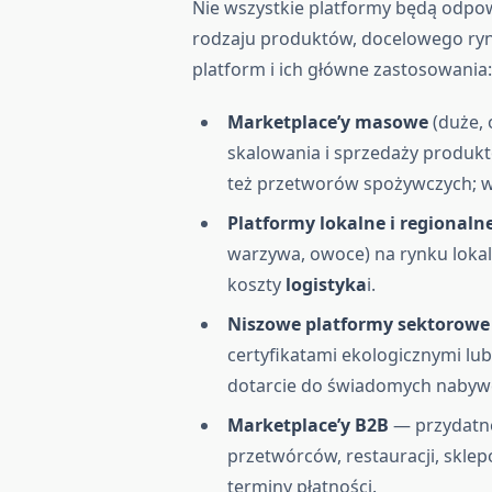
Nie wszystkie platformy będą odpo
rodzaju produktów, docelowego ryn
platform i ich główne zastosowania
Marketplace’y masowe
(duże,
skalowania i sprzedaży produkt
też przetworów spożywczych; 
Platformy lokalne i regionaln
warzywa, owoce) na rynku lokaln
koszty
logistyka
i.
Niszowe platformy sektorowe
certyfikatami ekologicznymi lub
dotarcie do świadomych nabywc
Marketplace’y B2B
— przydatne
przetwórców, restauracji, sklep
terminy płatności.