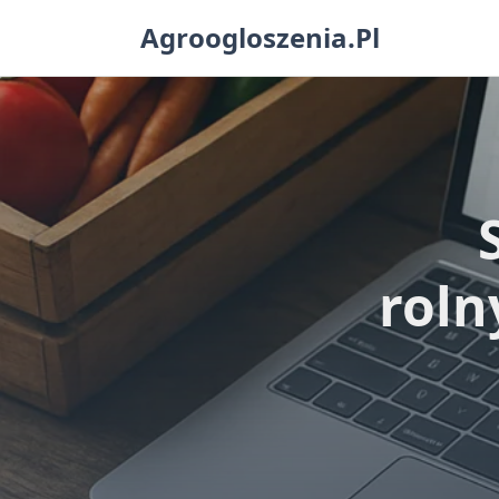
Skip
Agroogloszenia.pl
to
content
roln