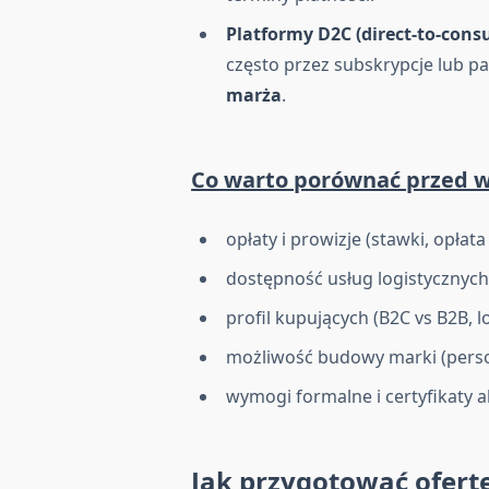
Platformy D2C (direct-to-cons
często przez subskrypcje lub p
marża
.
Co warto porównać przed
opłaty i prowizje (stawki, opłat
dostępność usług logistycznych (
profil kupujących (B2C vs B2B, lo
możliwość budowy marki (perso
wymogi formalne i certyfikaty 
Jak przygotować ofert