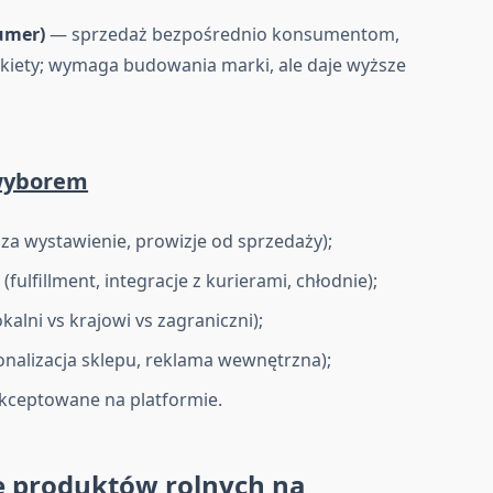
umer)
— sprzedaż bezpośrednio konsumentom,
akiety; wymaga budowania marki, ale daje wyższe
 wyborem
a za wystawienie, prowizje od sprzedaży);
fulfillment, integracje z kurierami, chłodnie);
kalni vs krajowi vs zagraniczni);
nalizacja sklepu, reklama wewnętrzna);
akceptowane na platformie.
ę produktów rolnych na