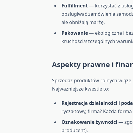
Fulfillment
— korzystać z usłu
obsługiwać zamówienia samodzie
ale obniżają marżę.
Pakowanie
— ekologiczne i bez
kruchości/szczególnych warun
Aspekty prawne i fin
Sprzedaż produktów rolnych wiąże 
Najważniejsze kwestie to:
Rejestracja działalności i poda
ryczałtowy, firma? Każda form
Oznakowanie żywności
— zgod
producent).