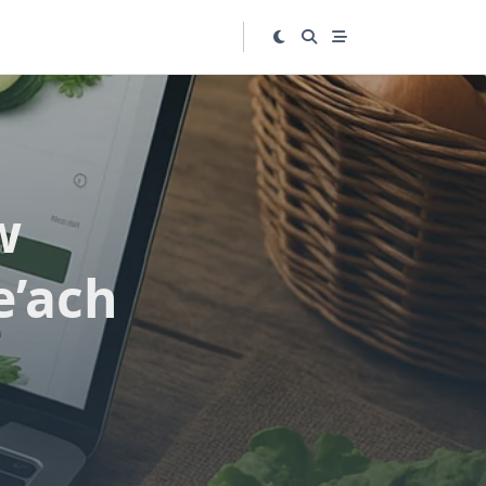
w
e’ach