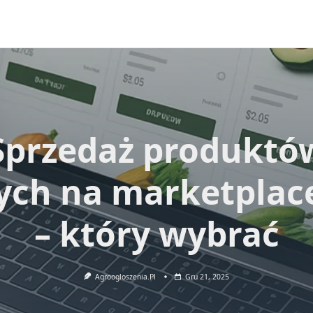
Sprzedaż produktó
ych na marketplac
– który wybrać
Agroogloszenia.pl
Gru 21, 2025