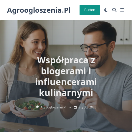
Skip
Agroogloszenia.pl
to
Button
content
Współpraca z
blogerami i
influencerami
kulinarnymi
Agroogloszenia.pl
Sty 30, 2026