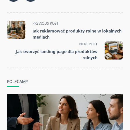
<span
PREVIOUS POST
class="nav-
Jak reklamować produkty rolne w lokalnych
subtitle
mediach
screen-
NEXT POST
reader-
Jak tworzyć landing page dla produktów
text">Page</span>
rolnych
POLECAMY