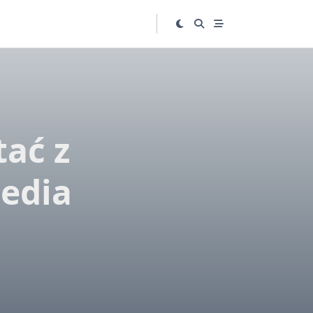
tać z
media