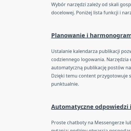
Wybór narzędzi zależy od skali gos
docelowej. Poniżej lista funkcji i na
Planowanie i harmonogra
Ustalanie kalendarza publikacji poz
codziennego logowania. Narzędzia d
automatyczną publikację postów na 
Dzięki temu content przygotowuje 
punktualnie.
Automatyczne odpowiedzi i
Proste chatboty na Messengerze lu
pytania: godziny otwarcia gospodar