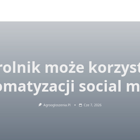
rolnik może korzys
matyzacji social 
Agroogloszenia.pl
Cze 7, 2026