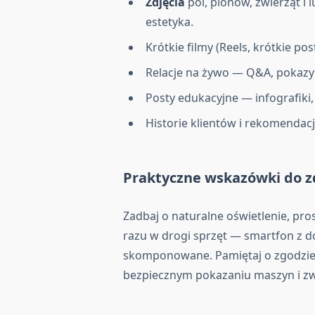
Zdjęcia
pól, plonów, zwierząt i
estetyka.
Krótkie filmy (Reels, krótkie p
Relacje na żywo — Q&A, pokazy 
Posty edukacyjne — infografiki,
Historie klientów i rekomendac
Praktyczne wskazówki do zd
Zadbaj o naturalne oświetlenie, pro
razu w drogi sprzęt — smartfon z do
skomponowane. Pamiętaj o zgodzie 
bezpiecznym pokazaniu maszyn i zw