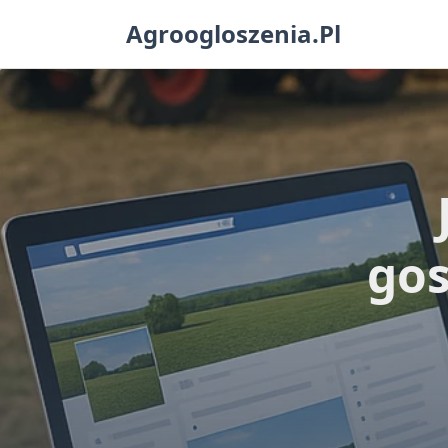
Skip
Agroogloszenia.pl
to
content
gos