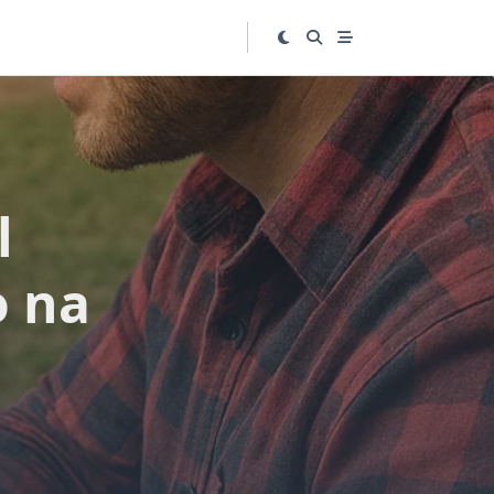
l
o na