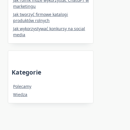
Jak rolnik może wykorzystać ChatGPT w
marketingu
Jak tworzyć firmowe katalogi
produktów rolnych
Jak wykorzystywać konkursy na social
media
Kategorie
Polecamy
Wiedza