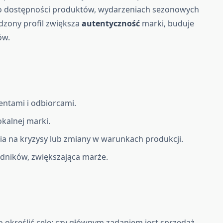
 o dostępności produktów, wydarzeniach sezonowych
zony profil zwiększa
autentyczność
marki, buduje
ów.
entami i odbiorcami.
kalnej marki.
a na kryzysy lub zmiany w warunkach produkcji.
dników, zwiększająca marże.
o określić cele: czy głównym zadaniem jest sprzedaż