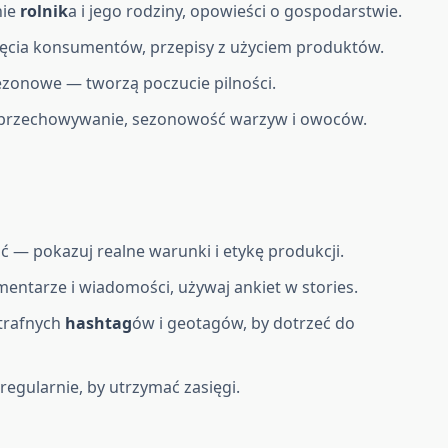
nie
rolnik
a i jego rodziny, opowieści o gospodarstwie.
zdjęcia konsumentów, przepisy z użyciem produktów.
ezonowe — tworzą poczucie pilności.
y, przechowywanie, sezonowość warzyw i owoców.
ć — pokazuj realne warunki i etykę produkcji.
entarze i wiadomości, używaj ankiet w stories.
 trafnych
hashtag
ów i geotagów, by dotrzeć do
egularnie, by utrzymać zasięgi.