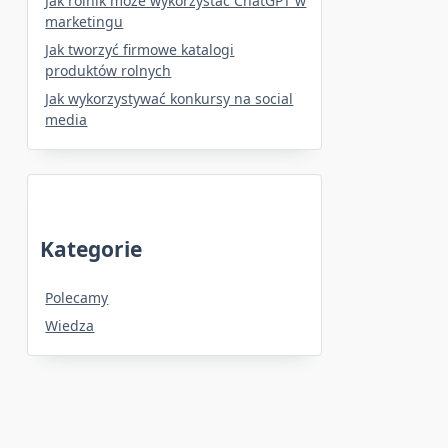
Jak rolnik może wykorzystać ChatGPT w
marketingu
Jak tworzyć firmowe katalogi
produktów rolnych
Jak wykorzystywać konkursy na social
media
Kategorie
Polecamy
Wiedza