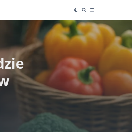
dzie
ów