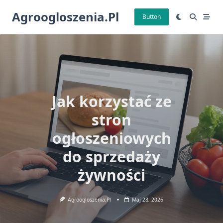
Skip
Agroogloszenia.pl
to
Button
content
Jak korzystać ze
stron
ogłoszeniowych
do sprzedaży
żywności
Agroogloszenia.pl
Maj 28, 2026