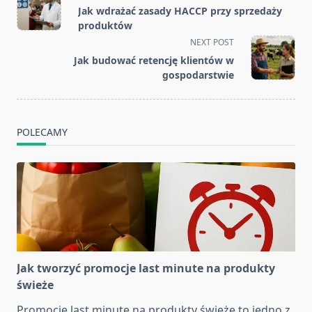
class="nav-
Jak wdrażać zasady HACCP przy sprzedaży
subtitle
produktów
screen-
NEXT POST
reader-
Jak budować retencję klientów w
text">Page</span>
gospodarstwie
POLECAMY
Jak tworzyć promocje last minute na produkty
świeże
Promocje last minute na produkty świeże to jedno z