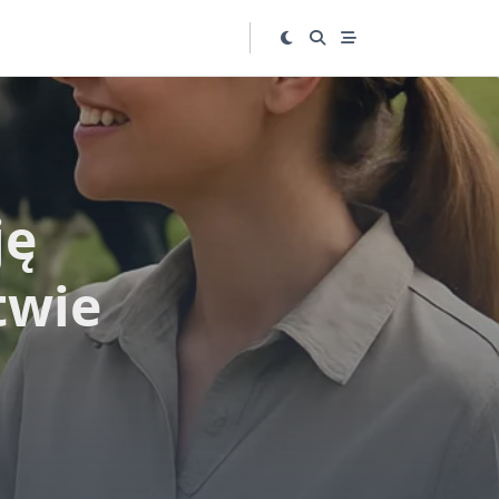
ję
twie