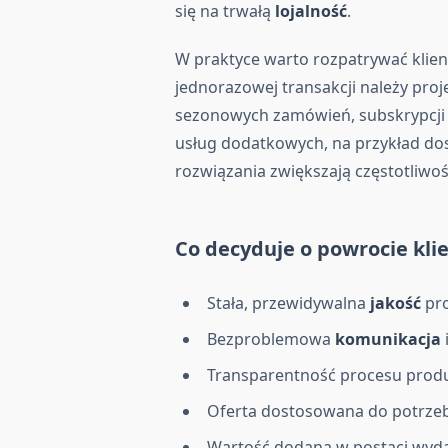
się na trwałą
lojalność
.
W praktyce warto rozpatrywać klie
jednorazowej transakcji należy proj
sezonowych zamówień, subskrypcji p
usług dodatkowych, na przykład d
rozwiązania zwiększają częstotliwoś
Co decyduje o powrocie kli
Stała, przewidywalna
jakość
pr
Bezproblemowa
komunikacja
Transparentność procesu produ
Oferta dostosowana do potrzeb
Wartość dodana w postaci wyda