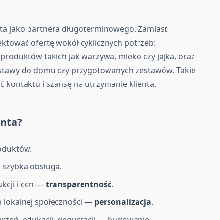
nta jako partnera długoterminowego. Zamiast
ektować ofertę wokół cyklicznych potrzeb:
roduktów takich jak warzywa, mleko czy jajka, oraz
ostawy do domu czy przygotowanych zestawów. Takie
ć kontaktu i szansę na utrzymanie klienta.
enta?
oduktów.
i szybka obsługa.
kcji i cen —
transparentność
.
 lokalnej społeczności —
personalizacja
.
rzeń, edukacji, degustacji — budowanie