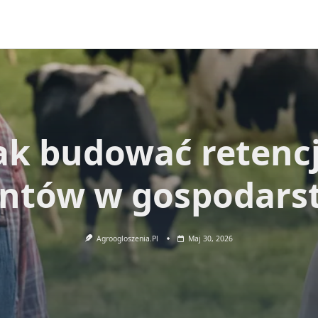
ak budować retenc
entów w gospodars
Agroogloszenia.pl
Maj 30, 2026