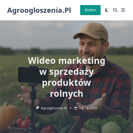
Skip
Agroogloszenia.pl
to
Button
content
Wideo marketing
w sprzedaży
produktów
rolnych
Agroogloszenia.pl
Sty 19, 2026