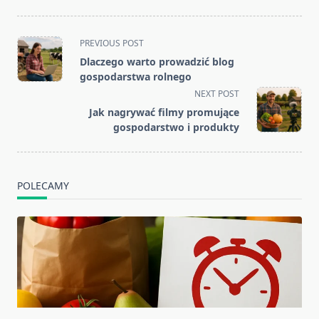
<span
PREVIOUS POST
class="nav-
Dlaczego warto prowadzić blog
subtitle
gospodarstwa rolnego
screen-
NEXT POST
reader-
Jak nagrywać filmy promujące
text">Page</span>
gospodarstwo i produkty
POLECAMY