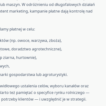
lub maszyn. W odróżnieniu od długofalowych działań
tent marketing, kampanie płatne dają kontrolę nad
klamy płatnej w celu:
któw (np. owoce, warzywa, zboża),
zętowe, doradztwo agrotechniczne),
p ziarna, hurtownie),
wych,
rki gospodarstwa lub agroturystyki.
awidłowego ustalenia celów, wyboru kanałów oraz
arto też pamiętać o specyfice rynku rolniczego —
 potrzeby klientów — i uwzględnić je w strategii.