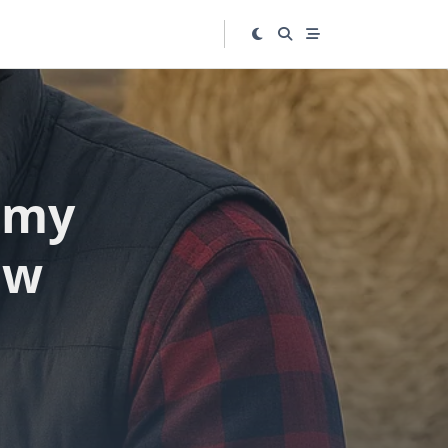
amy
 w