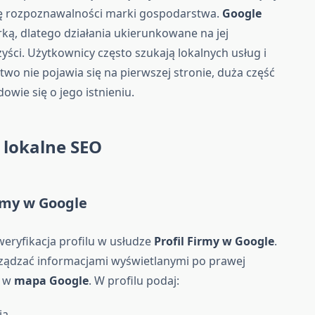
wę rozpoznawalności marki gospodarstwa.
Google
ką, dlatego działania ukierunkowane na jej
ści. Użytkownicy często szukają lokalnych usług i
wo nie pojawia się na pierwszej stronie, duża część
owie się o jego istnieniu.
i lokalne SEO
irmy w Google
weryfikacja profilu w usłudze
Profil Firmy w Google
.
rządzać informacjami wyświetlanymi po prawej
z w
mapa Google
. W profilu podaj:
ia,