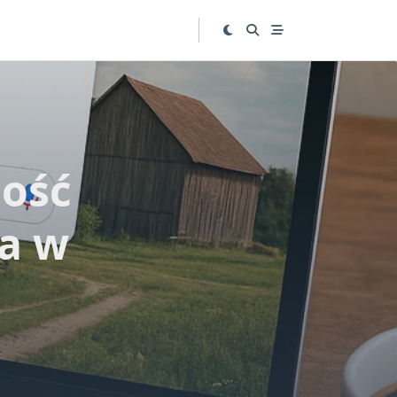
ność
a w