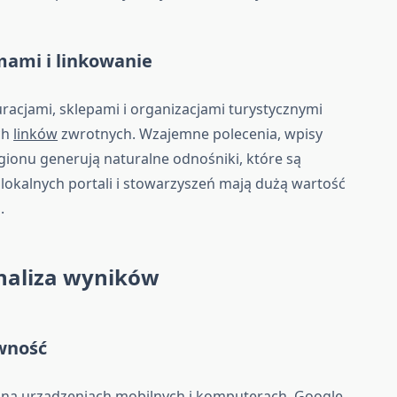
mami i linkowanie
uracjami, sklepami i organizacjami turystycznymi
ch
linków
zwrotnych. Wzajemne polecenia, wpisy
gionu generują naturalne odnośniki, które są
 z lokalnych portali i stowarzyszeń mają dużą wartość
.
analiza wyników
wność
 na urządzeniach mobilnych i komputerach. Google