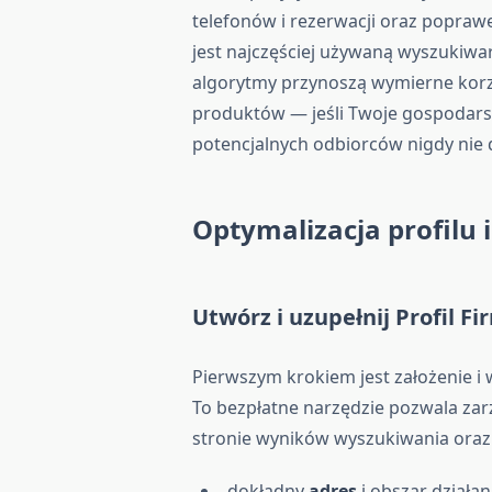
telefonów i rezerwacji oraz popra
jest najczęściej używaną wyszukiwar
algorytmy przynoszą wymierne korzy
produktów — jeśli Twoje gospodarst
potencjalnych odbiorców nigdy nie d
Optymalizacja profilu 
Utwórz i uzupełnij
Profil F
Pierwszym krokiem jest założenie i 
To bezpłatne narzędzie pozwala za
stronie wyników wyszukiwania ora
dokładny
adres
i obszar działan