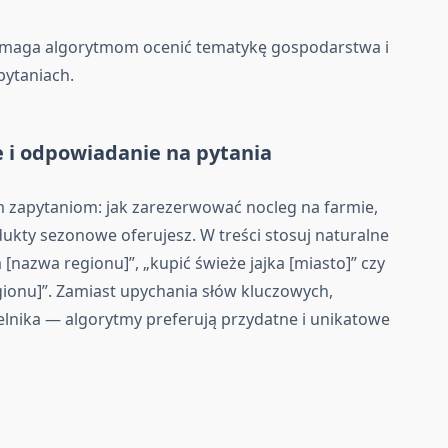
maga algorytmom ocenić tematykę gospodarstwa i
pytaniach.
e
i odpowiadanie na pytania
m zapytaniom: jak zarezerwować nocleg na farmie,
odukty sezonowe oferujesz. W treści stosuj naturalne
[nazwa regionu]”, „kupić świeże jajka [miasto]” czy
gionu]”. Zamiast upychania słów kluczowych,
telnika — algorytmy preferują przydatne i unikatowe