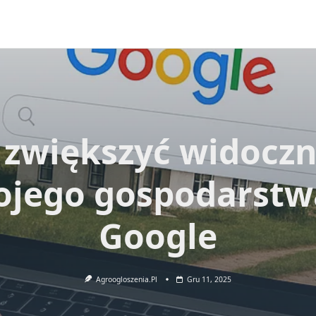
 zwiększyć widocz
ojego gospodarstw
Google
Agroogloszenia.pl
Gru 11, 2025