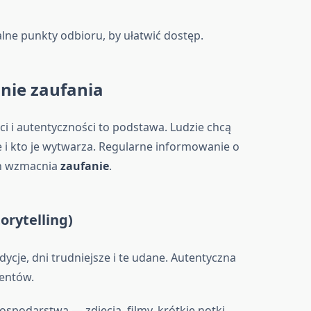
alne punkty odbioru, by ułatwić dostęp.
nie zaufania
i i autentyczności to podstawa. Ludzie chcą
e i kto je wytwarza. Regularne informowanie o
ch wzmacnia
zaufanie
.
orytelling)
dycje, dni trudniejsze i te udane. Autentyczna
ientów.
gospodarstwa — zdjęcia, filmy, krótkie notki.