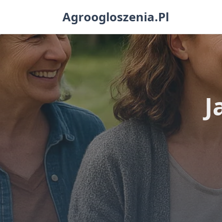
Skip
Agroogloszenia.pl
to
content
J