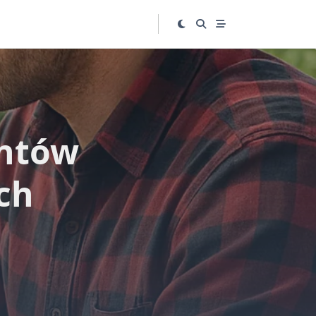
entów
ch