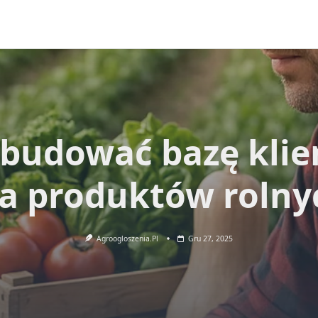
zbudować bazę kli
la produktów rolny
Agroogloszenia.pl
Gru 27, 2025