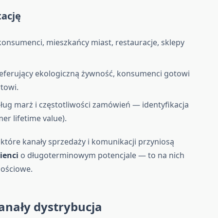
ację
konsumenci, mieszkańcy miast, restauracje, sklepy
preferujący ekologiczną żywność, konsumenci gotowi
rtowi.
ług marż i częstotliwości zamówień — identyfikacja
r lifetime value).
, które kanały sprzedaży i komunikacji przyniosą
lienci
o długoterminowym potencjale — to na nich
nościowe.
kanały
dystrybucja