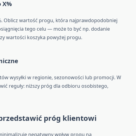
o X%
5%. Oblicz wartość progu, która najprawdopodobniej
siągnięcia tego celu — może to być np. dodanie
y wartości koszyka powyżej progu.
miczne
tów wysyłki w regionie, sezonowości lub promocji. W
ć reguły: niższy próg dla odbioru osobistego,
przedstawić próg klientowi
inimalizuje negatywny wpływ progu na