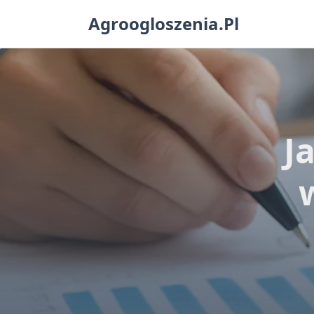
Skip
Agroogloszenia.pl
to
content
J