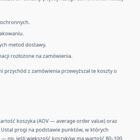
 ochronnych.
pakowaniu.
nych metod dostawy.
macji rozłożone na zamówienia.
ni przychód z zamówienia przewyższał te koszty o
wartość koszyka (AOV — average order value) oraz
 Ustal progi na podstawie punktów, w których
 — np. jeśli większość koszyków ma wartość 80–100