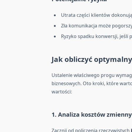
Utrata części klientów dokonu
Zła komunikacja może pogorsz
Ryzyko spadku konwersji, jeśli
Jak obliczyć optymalny
Ustalenie właściwego progu wymaga 
biznesowych. Oto kroki, które wa
wartości:
1. Analiza kosztów zmiennyc
Zacznij od policzenia rzeczywistych