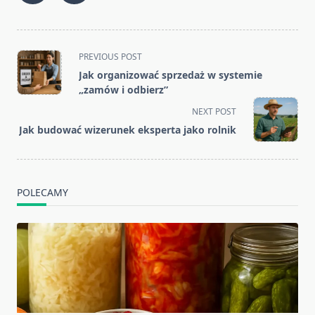
<span
PREVIOUS POST
class="nav-
Jak organizować sprzedaż w systemie
subtitle
„zamów i odbierz”
screen-
NEXT POST
reader-
Jak budować wizerunek eksperta jako rolnik
text">Page</span>
POLECAMY