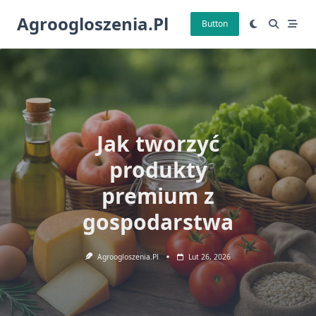
Skip
Agroogloszenia.pl
to
Button
content
Jak tworzyć
produkty
premium z
gospodarstwa
Agroogloszenia.pl
Lut 26, 2026