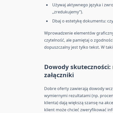
Używaj aktywnego języka i zwro
„zredukujemy”).
Dbaj o estetykę dokumentu: czyt
Wprowadzenie elementów graficznyc
czytelność, ale pamiętaj o zgodno
dopuszczalny jest tylko tekst. W tak
Dowody skuteczności: r
załączniki
Dobre oferty zawierają dowody wcześ
wymiernymi rezultatami (np. procen
klienta) dają większą szansę na akce
klient może chcieć zweryfikować in