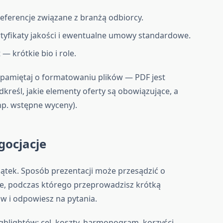
referencje związane z branżą odbiorcy.
tyfikaty jakości i ewentualne umowy standardowe.
— krótkie bio i role.
pamiętaj o formatowaniu plików — PDF jest
dkreśl, jakie elementy oferty są obowiązujące, a
np. wstępne wyceny).
gocjacje
zątek. Sposób prezentacji może przesądzić o
ie, podczas którego przeprowadzisz krótką
w i odpowiesz na pytania.
ghlightów: cel, koszty, harmonogram, korzyści.