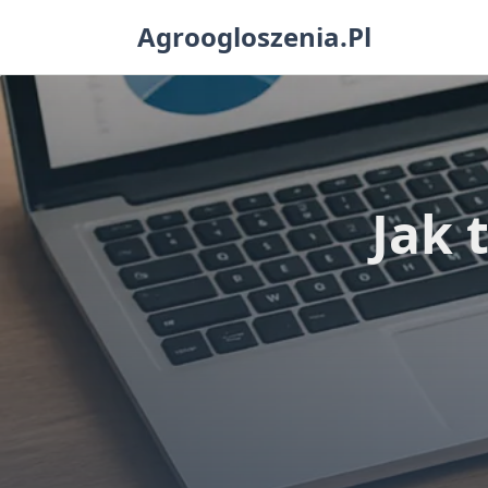
Skip
Agroogloszenia.pl
to
content
Jak 