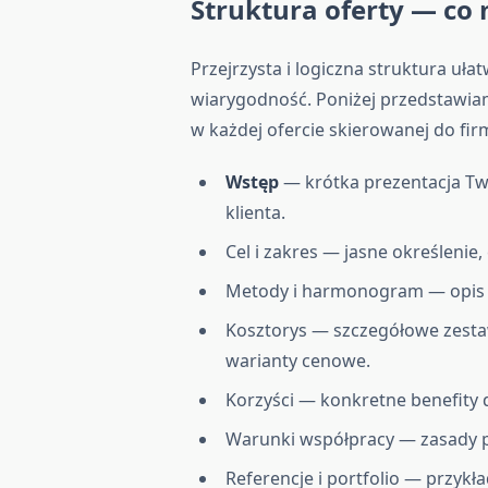
Struktura oferty — co 
Przejrzysta i logiczna struktura uła
wiarygodność. Poniżej przedstawia
w każdej ofercie skierowanej do firm 
Wstęp
— krótka prezentacja Tw
klienta.
Cel i zakres — jasne określenie
Metody i harmonogram — opis e
Kosztorys — szczegółowe zesta
warianty cenowe.
Korzyści — konkretne benefity d
Warunki współpracy — zasady pła
Referencje i portfolio — przykł