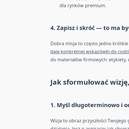
dla rynków premium.
4. Zapisz i skróć — to ma b
Dobra misja to często jedno krótkie
daje konkretnej wskazówki do codz
do materiałów firmowych: etykiety, u
Jak sformułować wizję,
1. Myśl długoterminowo i 
Wizja to obraz przyszłości Twojego
działania, lecz o aspirację: jak chc