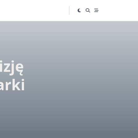
izję
arki