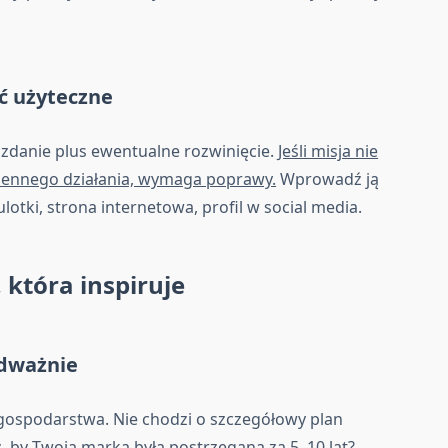
yć użyteczne
 zdanie plus ewentualne rozwinięcie.
Jeśli misja nie
iennego działania, wymaga poprawy.
Wprowadź ją
lotki, strona internetowa, profil w social media.
 która inspiruje
odważnie
 gospodarstwa. Nie chodzi o szczegółowy plan
esz, by Twoja marka była postrzegana za 5–10 lat?