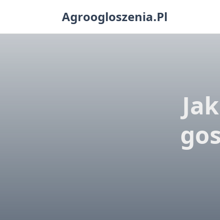
Skip
Agroogloszenia.pl
to
content
Jak
gos