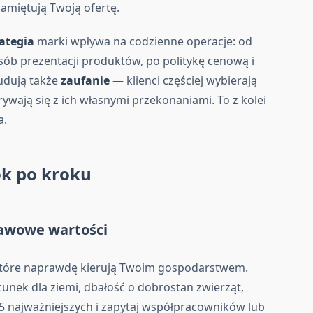
amiętują Twoją ofertę.
rategia
marki wpływa na codzienne operacje: od
ób prezentacji produktów, po politykę cenową i
budują także
zaufanie
— klienci częściej wybierają
wają się z ich własnymi przekonaniami. To z kolei
a.
ok po kroku
tawowe wartości
 które naprawdę kierują Twoim gospodarstwem.
cunek dla ziemi, dbałość o dobrostan zwierząt,
–5 najważniejszych i zapytaj współpracowników lub