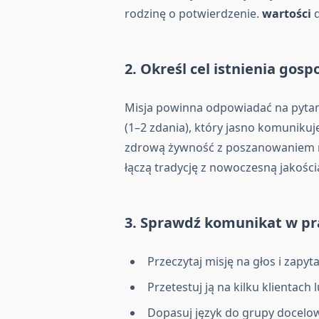
rodzinę o potwierdzenie.
wartości
d
2. Określ cel istnienia gos
Misja powinna odpowiadać na pytanie
(1–2 zdania), który jasno komunikuj
zdrową żywność z poszanowaniem n
łączą tradycję z nowoczesną jakości
3. Sprawdź komunikat w pr
Przeczytaj misję na głos i zapyt
Przetestuj ją na kilku klientac
Dopasuj język do grupy docelowe