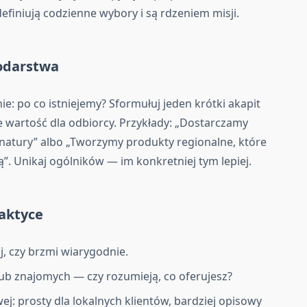
efiniują codzienne wybory i są rdzeniem misji.
podarstwa
: po co istniejemy? Sformułuj jeden krótki akapit
e wartość dla odbiorcy. Przykłady: „Dostarczamy
atury” albo „Tworzymy produkty regionalne, które
ą”. Unikaj ogólników — im konkretniej tym lepiej.
aktyce
aj, czy brzmi wiarygodnie.
h lub znajomych — czy rozumieją, co oferujesz?
j: prosty dla lokalnych klientów, bardziej opisowy