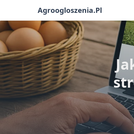
Skip
Agroogloszenia.pl
to
content
Ja
st