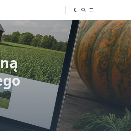
jną
ego