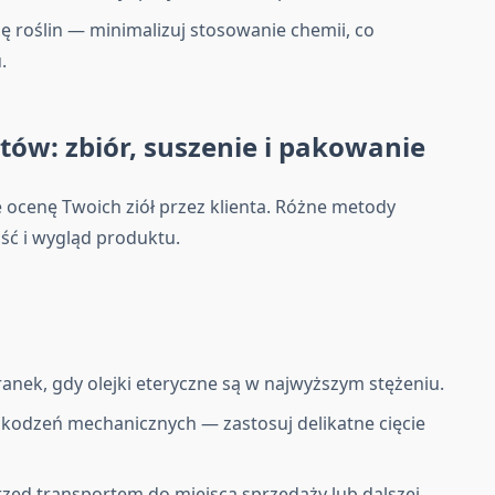
roślin — minimalizuj stosowanie chemii, co
.
ów: zbiór, suszenie i pakowanie
 ocenę Twoich ziół przez klienta. Różne metody
ść i wygląd produktu.
anek, gdy olejki eteryczne są w najwyższym stężeniu.
szkodzeń mechanicznych — zastosuj delikatne cięcie
rzed transportem do miejsca sprzedaży lub dalszej