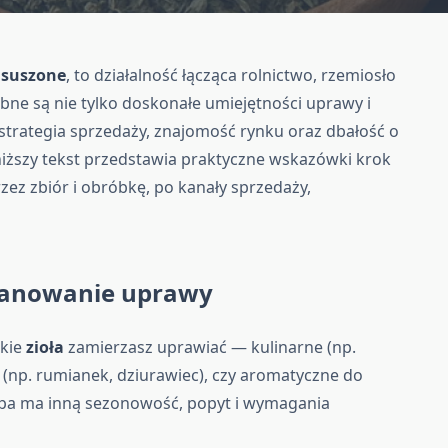
i
suszone
, to działalność łącząca rolnictwo, rzemiosło
ebne są nie tylko doskonałe umiejętności uprawy i
 strategia sprzedaży, znajomość rynku oraz dbałość o
niższy tekst przedstawia praktyczne wskazówki krok
ez zbiór i obróbkę, po kanały sprzedaży,
planowanie uprawy
akie
zioła
zamierzasz uprawiać — kulinarne (np.
ze (np. rumianek, dziurawiec), czy aromatyczne do
upa ma inną sezonowość, popyt i wymagania