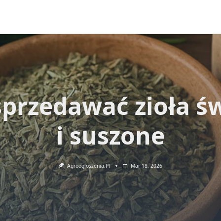
sprzedawać zioła ś
i suszone
Agroogloszenia.pl
Mar 18, 2026