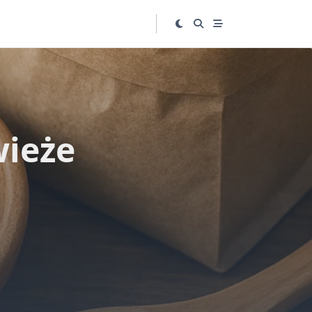
wieże