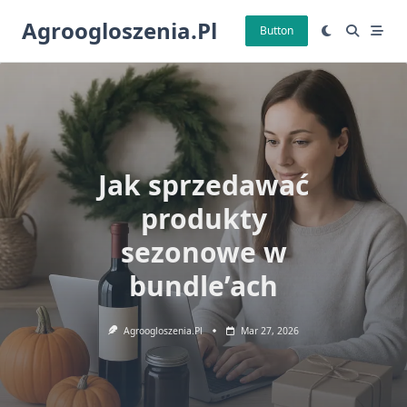
Skip
Agroogloszenia.pl
to
Button
content
Jak sprzedawać
produkty
sezonowe w
bundle’ach
Agroogloszenia.pl
Mar 27, 2026