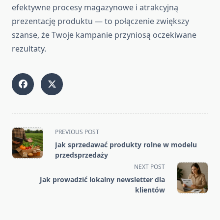
efektywne procesy magazynowe i atrakcyjną
prezentację produktu — to połączenie zwiększy
szanse, że Twoje kampanie przyniosą oczekiwane
rezultaty.
<span
PREVIOUS POST
class="nav-
Jak sprzedawać produkty rolne w modelu
subtitle
przedsprzedaży
screen-
NEXT POST
reader-
Jak prowadzić lokalny newsletter dla
text">Page</span>
klientów