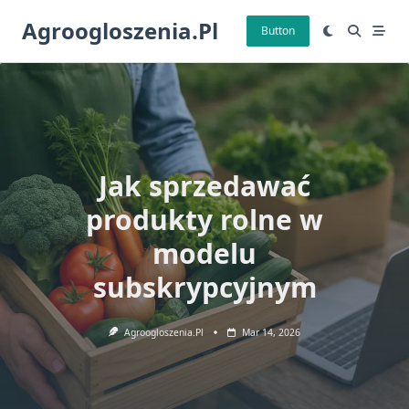
Skip
Agroogloszenia.pl
to
Button
content
Jak sprzedawać
produkty rolne w
modelu
subskrypcyjnym
Agroogloszenia.pl
Mar 14, 2026