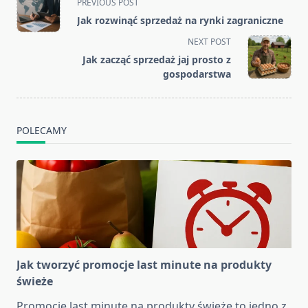
PREVIOUS POST
class="nav-
Jak rozwinąć sprzedaż na rynki zagraniczne
subtitle
NEXT POST
screen-
Jak zacząć sprzedaż jaj prosto z
reader-
gospodarstwa
text">Page</span>
POLECAMY
Jak tworzyć promocje last minute na produkty
świeże
Promocje last minute na produkty świeże to jedno z