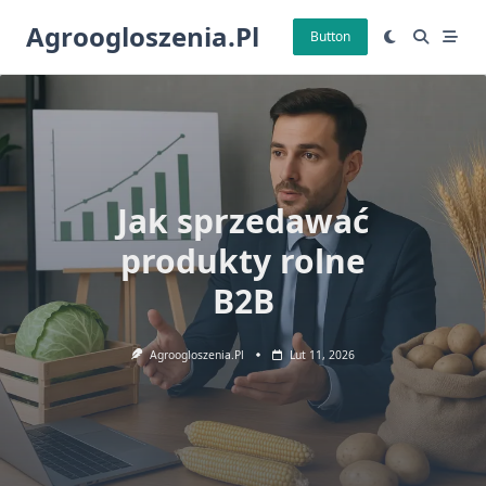
Skip
Agroogloszenia.pl
to
Button
content
Jak sprzedawać
produkty rolne
B2B
Agroogloszenia.pl
Lut 11, 2026