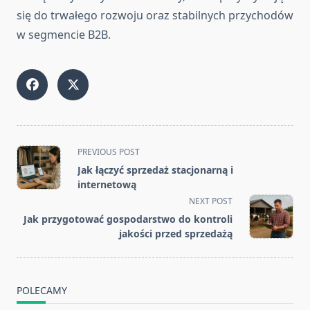
się do trwałego rozwoju oraz stabilnych przychodów
w segmencie B2B.
<span
PREVIOUS POST
class="nav-
Jak łączyć sprzedaż stacjonarną i
subtitle
internetową
screen-
NEXT POST
reader-
Jak przygotować gospodarstwo do kontroli
text">Page</span>
jakości przed sprzedażą
POLECAMY