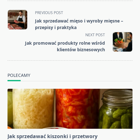
<span
PREVIOUS POST
class="nav-
Jak sprzedawać mięso i wyroby mięsne –
subtitle
przepisy i praktyka
screen-
NEXT POST
reader-
Jak promować produkty rolne wśród
text">Page</span>
klientów biznesowych
POLECAMY
Jak sprzedawać kiszonki i przetwory