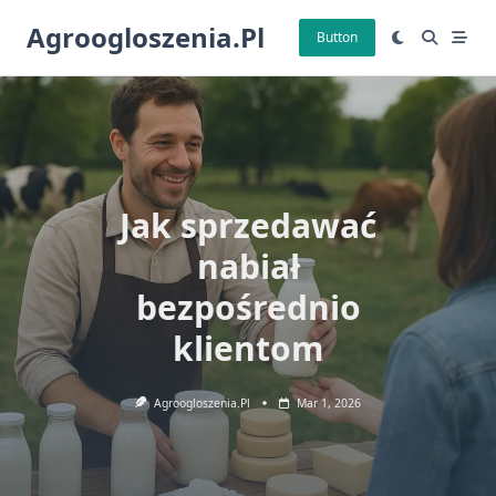
Skip
Agroogloszenia.pl
to
Button
content
Jak sprzedawać
nabiał
bezpośrednio
klientom
Agroogloszenia.pl
Mar 1, 2026