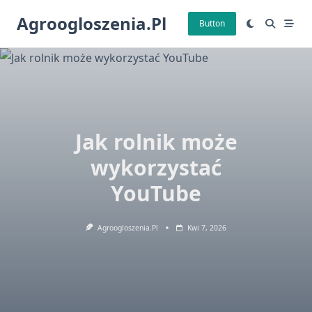
Skip
Agroogloszenia.pl
to
Button
content
Jak rolnik może
wykorzystać
YouTube
Agroogloszenia.pl
Kwi 7, 2026