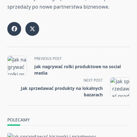
sprzedaży po nowe partnerstwa biznesowe.
<span
PREVIOUS POST
class="nav-
Jak nagrywać rolki produktowe na social
subtitle
media
screen-
NEXT POST
reader-
Jak sprzedawać produkty na lokalnych
text">Page</span>
bazarach
POLECAMY