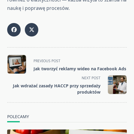
naukę i poprawę procesów.
<span
PREVIOUS POST
class="nav-
Jak tworzyć reklamy wideo na Facebook Ads
subtitle
NEXT POST
screen-
Jak wdrażać zasady HACCP przy sprzedaży
reader-
produktów
text">Page</span>
POLECAMY