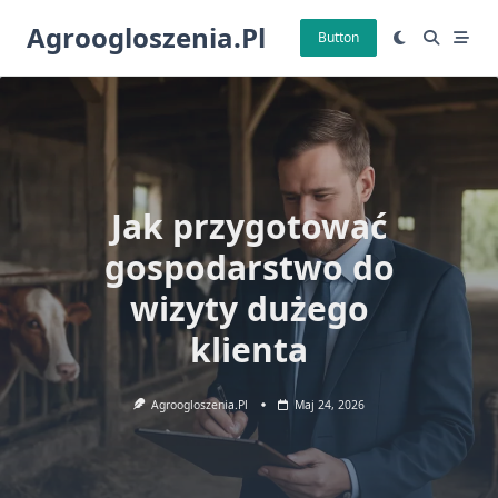
Skip
Agroogloszenia.pl
to
Button
content
Jak przygotować
gospodarstwo do
wizyty dużego
klienta
Agroogloszenia.pl
Maj 24, 2026