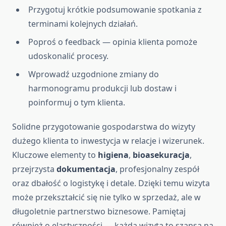
Przygotuj krótkie podsumowanie spotkania z
terminami kolejnych działań.
Poproś o feedback — opinia klienta pomoże
udoskonalić procesy.
Wprowadź uzgodnione zmiany do
harmonogramu produkcji lub dostaw i
poinformuj o tym klienta.
Solidne przygotowanie gospodarstwa do wizyty
dużego klienta to inwestycja w relacje i wizerunek.
Kluczowe elementy to
higiena
,
bioasekuracja
,
przejrzysta
dokumentacja
, profesjonalny zespół
oraz dbałość o logistykę i detale. Dzięki temu wizyta
może przekształcić się nie tylko w sprzedaż, ale w
długoletnie partnerstwo biznesowe. Pamiętaj
również o elastyczności — każda wizyta to szansa na