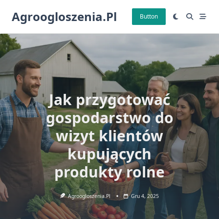
Skip
Agroogloszenia.pl
to
Button
content
Jak przygotować
gospodarstwo do
wizyt klientów
kupujących
produkty rolne
Agroogloszenia.pl
Gru 4, 2025